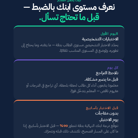
كيف يعمل المسار
نعرف مستوى ابنك بالضبط —
قبل ما تحتاج تسأل.
اليوم الأول
الاختبارات التشخيصية
يحدّد الاختبار التشخيصي مستوى الطالب بدقة — ما يتقنه، وما يحتاج إلى 
تطويره، ويُوضع في المستوى المناسب تلقائيًا.
كل يوم
نلاحظ التراجع
قبل ما يصير مشكلة.
معلمونا يتابعون أداء كل طالب لحظة بلحظة. أي تراجع في الدرجات أو 
مفهوم ناقص — المعلم يتدخّل فورًا.
قبل الاختبار بأسابيع
بدون مفاجآت
يوم الاختبار.
نتوقّع درجة ابنك النهائية بدقة تتجاوز 
90%
 — قبل الاختبار بأسابيع. إذا 
ما كان على المسار الصحيح، نكتشف ذلك قبله ونتحرّك.