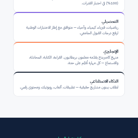
(100%) في اختبار القدرات.
التحصيلي
رياضيات، فيزياء، كيمياء، وأحياء — متوافق مع إطار الاختبارات الوطنية 
لرفع درجات القبول الجامعي.
الإنجليزي
منهج كامبريدج يقدّمه معلمون بريطانيون. القراءة، الكتابة، المحادثة، 
والاستماع — كل مهارة تُقيَّم على حدة.
الذكاء الاصطناعي
لطلاب يبنون مشاريع حقيقية — تطبيقات، ألعاب، روبوتيك، ومحتوى رقمي.