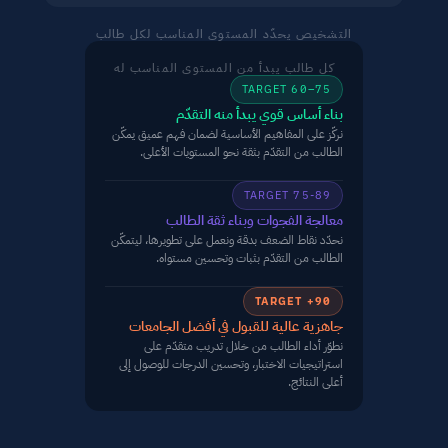
التشخيص يحدّد المستوى المناسب لكل طالب
كل طالب يبدأ من المستوى المناسب له
TARGET 60–75
بناء أساس قوي يبدأ منه التقدّم
نركّز على المفاهيم الأساسية لضمان فهم عميق يمكّن 
الطالب من التقدّم بثقة نحو المستويات الأعلى.
TARGET 75-89
معالجة الفجوات وبناء ثقة الطالب
نحدّد نقاط الضعف بدقة ونعمل على تطويرها، ليتمكّن 
الطالب من التقدّم بثبات وتحسين مستواه.
TARGET +90
جاهزية عالية للقبول في أفضل الجامعات
نطوّر أداء الطالب من خلال تدريب متقدّم على 
استراتيجيات الاختبار، وتحسين الدرجات للوصول إلى 
أعلى النتائج.