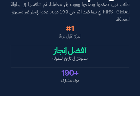
طلاب نون صمّموا وصنعوا روبوت في معاملنا، ثم تنافسوا في بطولة 
FIRST Global في بنما ضد أكثر من 190 دولة. عادوا بإنجاز غير مسبوق 
للمملكة.
#1
المركز الأول عربيًا
أفضل إنجاز
سعودي في تاريخ البطولة
190+
دولة مشاركة